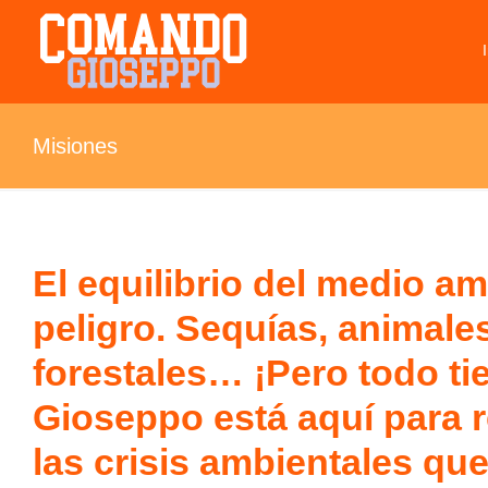
Misiones
El equilibrio del medio am
peligro. Sequías, animale
forestales… ¡Pero todo t
Gioseppo está aquí para r
las crisis ambientales que