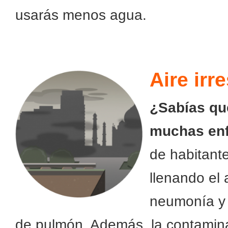
usarás menos agua.
Aire irr
¿Sabías que
muchas en
de habitant
llenando el
neumonía y 
de pulmón. Además, la contamina